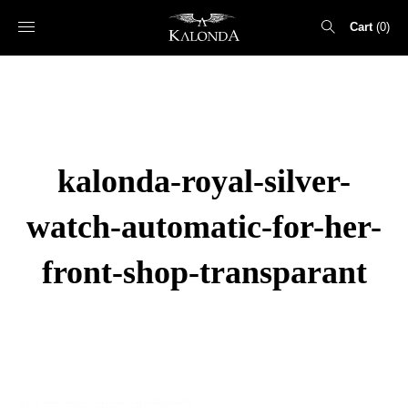
Cart
0
Search
for:
kalonda-royal-silver-
watch-automatic-for-her-
front-shop-transparant