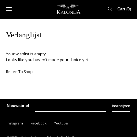
Cart
0
Search
Verlanglijst
for:
Your wishlist is empty
Looks like you haven't made your choice yet
Return To Shop
Inschrijven
Nieuwsbrief
Instagram
Facebook
Youtube