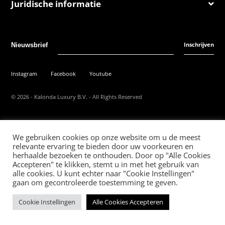
Juridische informatie
Inschrijven
Nieuwsbrief
Instagram
Facebook
Youtube
©
2026
- Kalonda Luxury B.V. - All Rights Reserved
Nederlands
English
We gebruiken cookies op onze website om u de meest
relevante ervaring te bieden door uw voorkeuren en
herhaalde bezoeken te onthouden. Door op "Alle Cookies
Accepteren" te klikken, stemt u in met het gebruik van
alle cookies. U kunt echter naar "Cookie Instellingen"
gaan om gecontroleerde toestemming te geven.
Cookie Instellingen
Alle Cookies Accepteren