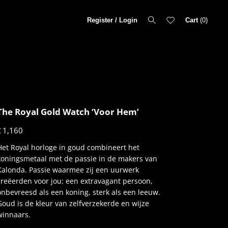
Register / Login
Cart
0
The Royal Gold Watch ‘Voor Hem’
1,160
€
Het Royal horloge in goud combineert het
koningsmetaal met de passie in de makers van
Kalonda. Passie waarmee zij een uurwerk
creëerden voor jou: een extravagant persoon,
onbevreesd als een koning, sterk als een leeuw.
Goud is de kleur van zelfverzekerde en wijze
winnaars.