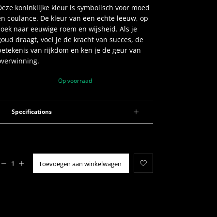
Deze koninklijke kleur is symbolisch voor moed
en coulance. De kleur van een echte leeuw, op
zoek naar eeuwige roem en wijsheid. Als je
goud draagt, voel je de kracht van succes, de
betekenis van rijkdom en ken je de geur van
overwinning.
Op voorraad
Specifications
Added to cart
Toevoegen aan winkelwagen