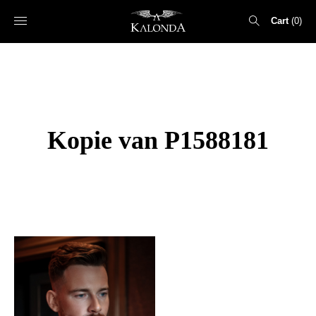
Cart
0
Search
for:
Kopie van P1588181