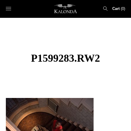
Cart
0
Search
for:
P1599283.RW2