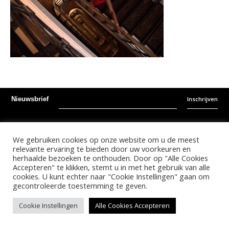
Inschrijven
Nieuwsbrief
Instagram
Facebook
Youtube
We gebruiken cookies op onze website om u de meest
relevante ervaring te bieden door uw voorkeuren en
©
2026
- Kalonda Luxury B.V. - All Rights Reserved
herhaalde bezoeken te onthouden. Door op "Alle Cookies
Accepteren" te klikken, stemt u in met het gebruik van alle
cookies. U kunt echter naar "Cookie Instellingen" gaan om
gecontroleerde toestemming te geven.
Nederlands
English
Cookie Instellingen
Alle Cookies Accepteren