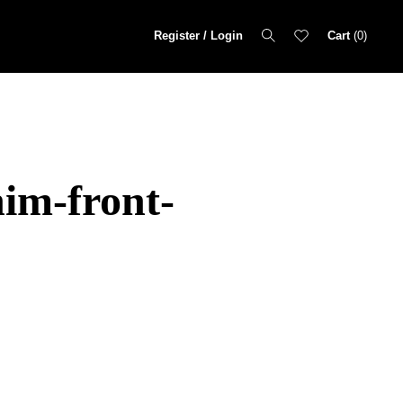
Register / Login
Cart
0
him-front-