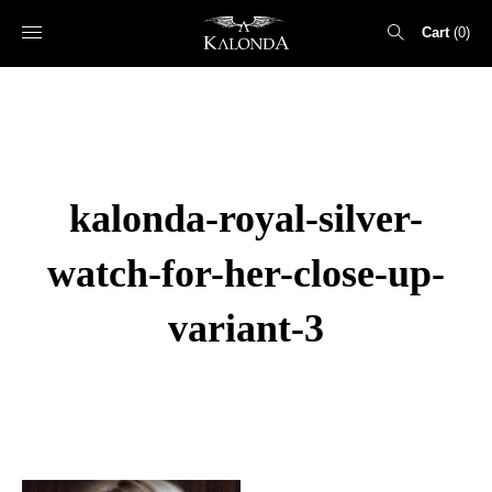
Cart
0
Search
for:
kalonda-royal-silver-
watch-for-her-close-up-
variant-3