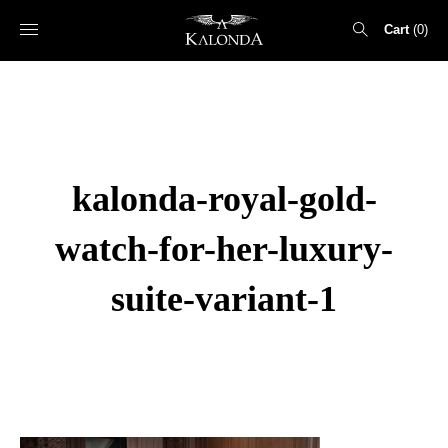
Cart
0
Search
for:
kalonda-royal-gold-
watch-for-her-luxury-
suite-variant-1