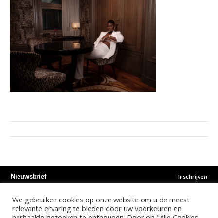
Inschrijven
Nieuwsbrief
We gebruiken cookies op onze website om u de meest
Instagram
Facebook
Youtube
relevante ervaring te bieden door uw voorkeuren en
herhaalde bezoeken te onthouden. Door op "Alle Cookies