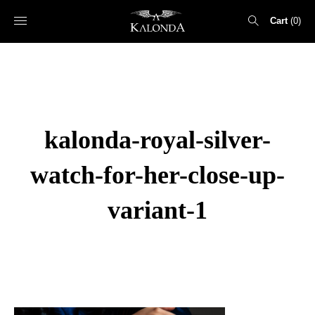
Cart
0
Search
for:
kalonda-royal-silver-
watch-for-her-close-up-
variant-1