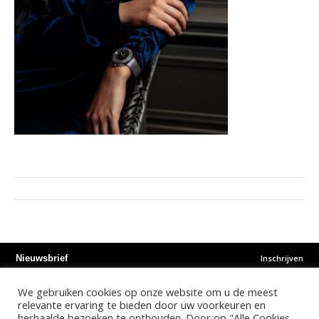
Inschrijven
Nieuwsbrief
We gebruiken cookies op onze website om u de meest
Instagram
Facebook
Youtube
relevante ervaring te bieden door uw voorkeuren en
herhaalde bezoeken te onthouden. Door op "Alle Cookies