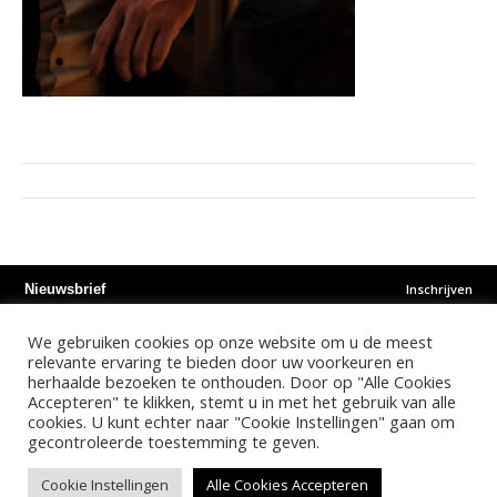
Inschrijven
Nieuwsbrief
We gebruiken cookies op onze website om u de meest
Instagram
Facebook
Youtube
relevante ervaring te bieden door uw voorkeuren en
herhaalde bezoeken te onthouden. Door op "Alle Cookies
Accepteren" te klikken, stemt u in met het gebruik van alle
©
2026
- Kalonda Luxury B.V. - All Rights Reserved
cookies. U kunt echter naar "Cookie Instellingen" gaan om
gecontroleerde toestemming te geven.
Nederlands
English
Cookie Instellingen
Alle Cookies Accepteren