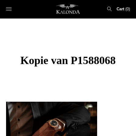
Cart
0
Search
for:
Kopie van P1588068