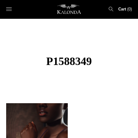
Cart
0
Search
for:
P1588349