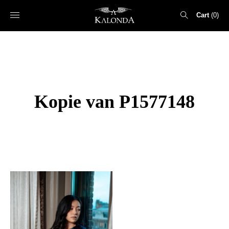
Cart
0
Search
for:
Kopie van P1577148