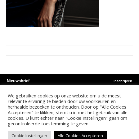
Inschrijven
Nieuwsbrief
We gebruiken cookies op onze website om u de meest
Instagram
Facebook
Youtube
relevante ervaring te bieden door uw voorkeuren en
herhaalde bezoeken te onthouden. Door op "Alle Cookies
Accepteren" te klikken, stemt u in met het gebruik van alle
©
2026
- Kalonda Luxury B.V. - All Rights Reserved
cookies. U kunt echter naar "Cookie Instellingen" gaan om
gecontroleerde toestemming te geven.
Nederlands
English
Cookie Instellingen
Alle Cookies Accepteren