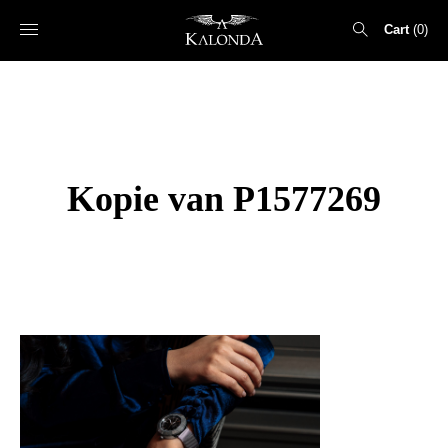
Cart
0
Search
for:
Kopie van P1577269