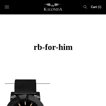
Cart
0
Search
for:
rb-for-him