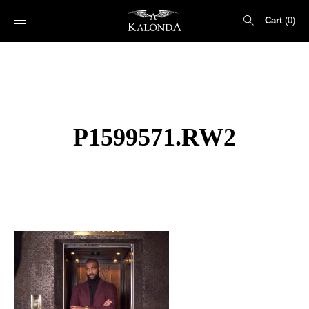
Cart
0
Search
for:
P1599571.RW2