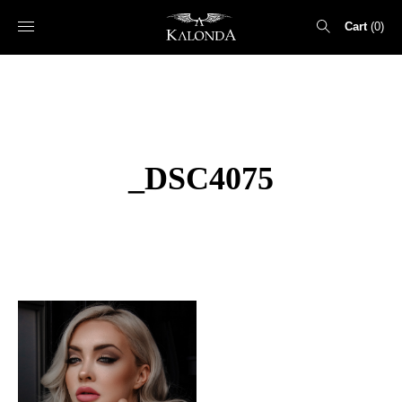
Cart
0
Search
for:
_DSC4075