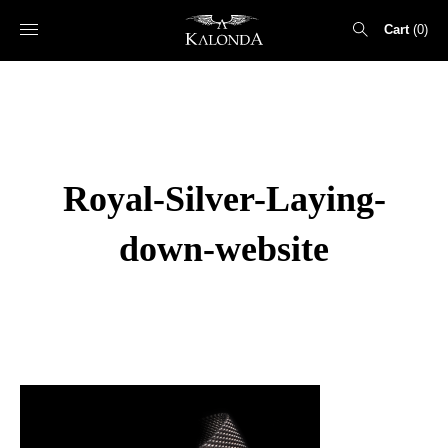
Cart
0
Search
for:
Royal-Silver-Laying-
down-website