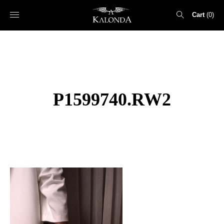
Cart
0
Search
for:
P1599740.RW2