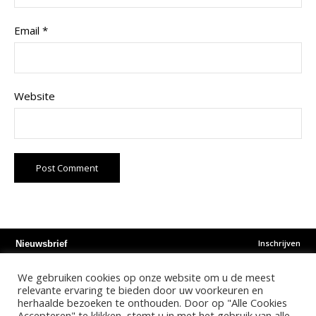
Email
*
Website
Inschrijven
Nieuwsbrief
We gebruiken cookies op onze website om u de meest
Instagram
Facebook
Youtube
relevante ervaring te bieden door uw voorkeuren en
herhaalde bezoeken te onthouden. Door op "Alle Cookies
Accepteren" te klikken, stemt u in met het gebruik van alle