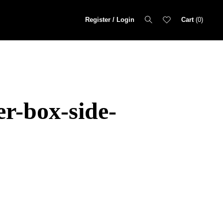
Register / Login
Cart
0
r-box-side-